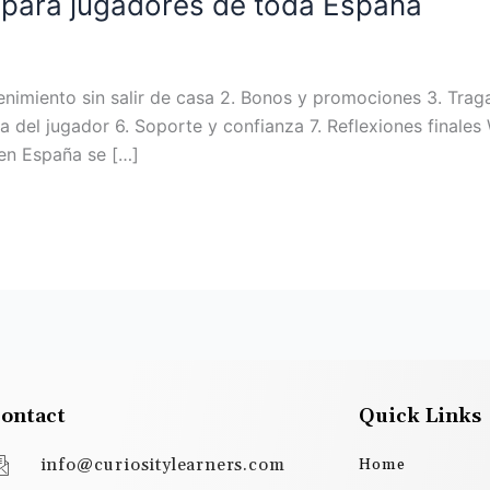
e para jugadores de toda España
tenimiento sin salir de casa 2. Bonos y promociones 3. Tra
a del jugador 6. Soporte y confianza 7. Reflexiones finales
en España se […]
ontact
Quick Links
info@curiositylearners.com
Home